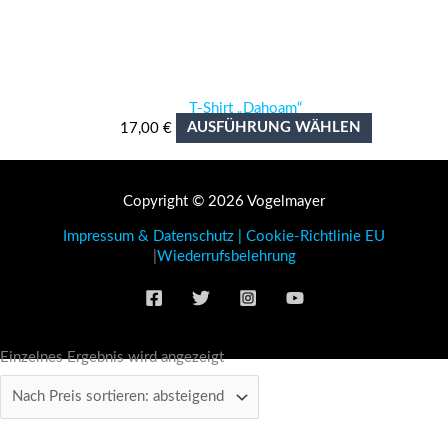
T-Shirt „Dahoam“
Dieses
17,00
€
AUSFÜHRUNG WÄHLEN
Produkt
weist
mehrere
Copyright © 2026 Vogelmayer
Varianten
auf.
Impressum & Datenschutz
|
Cookie-Richtlinie EU
Die
|
Wiederrufsbelehrung
Optionen
können
auf
der
Produktseit
Einzelnes Ergebnis wird angezeigt
gewählt
werden