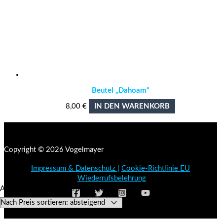
Beutel „Dahoam“
8,00
€
IN DEN WARENKORB
Copyright © 2026 Vogelmayer
Impressum & Datenschutz
|
Cookie-Richtlinie EU
|
Wiederrufsbelehrung
Nach
Alle 11 Ergebnisse werden angezeigt
Preis
sortiert:
absteigend