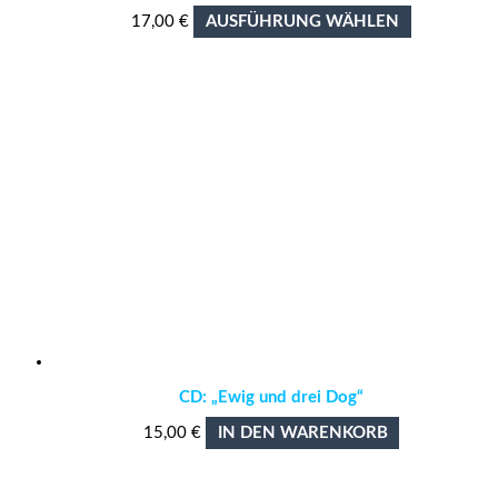
Dieses
17,00
€
AUSFÜHRUNG WÄHLEN
Produkt
weist
mehrere
Varianten
auf.
Die
Optionen
können
auf
der
Produktseit
gewählt
werden
CD: „Ewig und drei Dog“
15,00
€
IN DEN WARENKORB